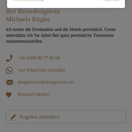
Ihre Reisedesignerin
Michaela Kügler
Ich kenne die Destination und die Hotels persönlich. Gerne
unterstütze ich Sie dabei Ihre ganz persönliche Traumreise
zusammenzustellen.
+49 (0)89 90 77 88 99
Auf WhatsApp schreiben
designreisen@designreisen.de
Reiseziel merken
Angebot anfordern