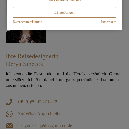
Nur essentielle zulassen
Einstellungen
Datenschutzerklärung
Impressum
Ihre Reisedesignerin
Derya Sinecek
Ich kenne die Destination und die Hotels persönlich. Gerne
unterstütze ich Sie dabei Ihre ganz persönliche Traumreise
zusammenzustellen.
+49 (0)89 90 77 88 99
Auf WhatsApp schreiben
designreisen@designreisen.de