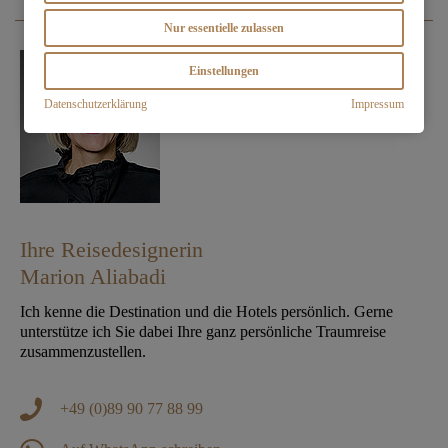
Nur essentielle zulassen
Einstellungen
Datenschutzerklärung
Impressum
Ihre Reisedesignerin
Marion Aliabadi
Ich kenne die Destination und die Hotels persönlich. Gerne
unterstütze ich Sie dabei Ihre ganz persönliche Traumreise
zusammenzustellen.
+49 (0)89 90 77 88 99