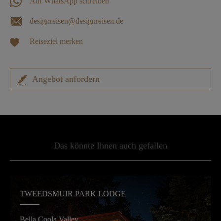
Auf WhatsApp schreiben
designreisen@designreisen.de
Reiseziel merken
Angebot anfordern
Das könnte Ihnen auch gefallen
TWEEDSMUIR PARK LODGE
Bella Coola Valley