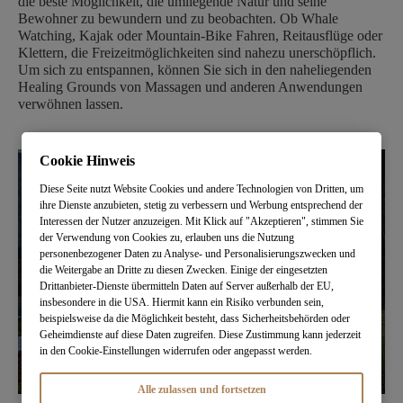
die beste Möglichkeit, die umliegende Natur und seine
Bewohner zu bewundern und zu beobachten. Ob Whale
Watching, Kajak oder Mountain-Bike Fahren, Reitausflüge oder
Klettern, die Freizeitmöglichkeiten sind nahezu unerschöpflich.
Um sich zu entspannen, können Sie sich in den naheliegenden
Healing Grounds von Massagen und anderen Anwendungen
verwöhnen lassen.
Cookie Hinweis
Diese Seite nutzt Website Cookies und andere Technologien von Dritten, um
ihre Dienste anzubieten, stetig zu verbessern und Werbung entsprechend der
Interessen der Nutzer anzuzeigen. Mit Klick auf "Akzeptieren", stimmen Sie
der Verwendung von Cookies zu, erlauben uns die Nutzung
personenbezogener Daten zu Analyse- und Personalisierungszwecken und
die Weitergabe an Dritte zu diesen Zwecken. Einige der eingesetzten
Drittanbieter-Dienste übermitteln Daten auf Server außerhalb der EU,
insbesondere in die USA. Hiermit kann ein Risiko verbunden sein,
beispielsweise da die Möglichkeit besteht, dass Sicherheitsbehörden oder
Geheimdienste auf diese Daten zugreifen. Diese Zustimmung kann jederzeit
in den Cookie-Einstellungen widerrufen oder angepasst werden.
Alle zulassen und fortsetzen