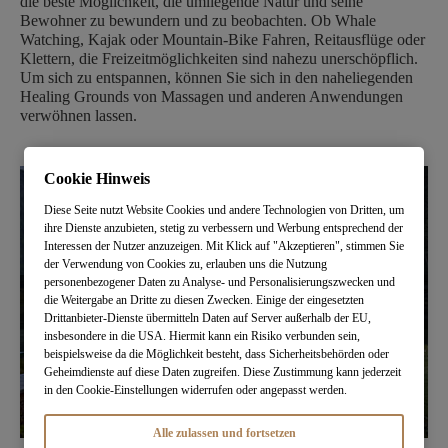
die beste Möglichkeit, die umliegende Natur und seine
Bewohner zu bewundern und zu beobachten. Ob Whale
Watching, Kajak oder Mountain-Bike Fahren, Reitausflüge oder
Klettern, die Freizeitmöglichkeiten sind nahezu unerschöpflich.
Um sich zu entspannen, können Sie sich in den naheliegenden
Healing Grounds von Massagen und anderen Anwendungen
verwöhnen lassen.
Cookie Hinweis
Diese Seite nutzt Website Cookies und andere Technologien von Dritten, um
ihre Dienste anzubieten, stetig zu verbessern und Werbung entsprechend der
Interessen der Nutzer anzuzeigen. Mit Klick auf "Akzeptieren", stimmen Sie
der Verwendung von Cookies zu, erlauben uns die Nutzung
personenbezogener Daten zu Analyse- und Personalisierungszwecken und
die Weitergabe an Dritte zu diesen Zwecken. Einige der eingesetzten
Drittanbieter-Dienste übermitteln Daten auf Server außerhalb der EU,
insbesondere in die USA. Hiermit kann ein Risiko verbunden sein,
beispielsweise da die Möglichkeit besteht, dass Sicherheitsbehörden oder
Geheimdienste auf diese Daten zugreifen. Diese Zustimmung kann jederzeit
in den Cookie-Einstellungen widerrufen oder angepasst werden.
Alle zulassen und fortsetzen