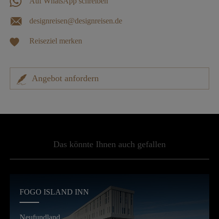
Auf WhatsApp schreiben
designreisen@designreisen.de
Reiseziel merken
Angebot anfordern
Das könnte Ihnen auch gefallen
FOGO ISLAND INN
Neufundland