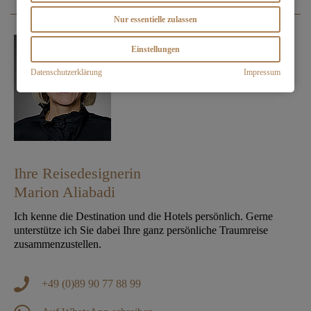
Nur essentielle zulassen
Einstellungen
Datenschutzerklärung
Impressum
Ihre Reisedesignerin
Marion Aliabadi
Ich kenne die Destination und die Hotels persönlich. Gerne
unterstütze ich Sie dabei Ihre ganz persönliche Traumreise
zusammenzustellen.
+49 (0)89 90 77 88 99