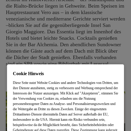
die Rialto-Brücke liegen in Gehweite. Beim Speisen im
Hauptrestaurant Vero aus – in dem klassische
venezianische und mediterrane Gerichte serviert werden
–blicken Sie auf die gegenüberliegende Insel San
Giorgio Maggiore. Das Essentia liegt im Innenhof des
Hotels und bietet leichte Snacks. Cocktails genießen
Sie in der Bar Alchemia. Den abendlichen Sundowner
können die Gäste auch auf dem Dach mit Blick über
die Dächer der Stadt genießen. Ebenfalls vorhanden
sind ein SPA sowie eine Bibliothek mit Lesesaal.
Cookie Hinweis
Diese Seite nutzt Website Cookies und andere Technologien von Dritten, um
ihre Dienste anzubieten, stetig zu verbessern und Werbung entsprechend der
Interessen der Nutzer anzuzeigen. Mit Klick auf "Akzeptieren", stimmen Sie
der Verwendung von Cookies zu, erlauben uns die Nutzung
personenbezogener Daten zu Analyse- und Personalisierungszwecken und
die Weitergabe an Dritte zu diesen Zwecken. Einige der eingesetzten
Drittanbieter-Dienste übermitteln Daten auf Server außerhalb der EU,
insbesondere in die USA. Hiermit kann ein Risiko verbunden sein,
beispielsweise da die Möglichkeit besteht, dass Sicherheitsbehörden oder
Geheimdienste auf diese Daten zugreifen. Diese Zustimmung kann jederzeit