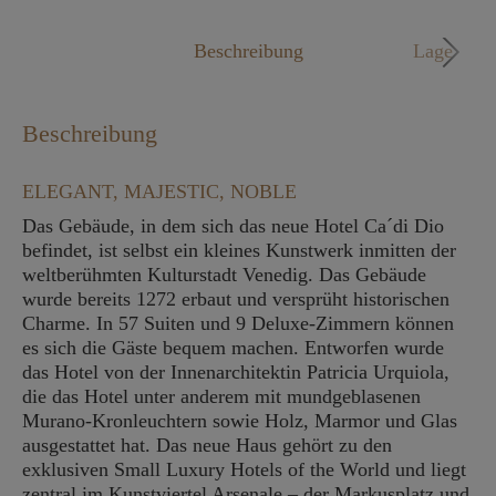
Mo. - Fr. 09:00 - 18:00 Uhr
Beschreibung
Lage
Beschreibung
ELEGANT, MAJESTIC, NOBLE
Das Gebäude, in dem sich das neue Hotel Ca´di Dio
befindet, ist selbst ein kleines Kunstwerk inmitten der
weltberühmten Kulturstadt Venedig. Das Gebäude
wurde bereits 1272 erbaut und versprüht historischen
Charme. In 57 Suiten und 9 Deluxe-Zimmern können
es sich die Gäste bequem machen. Entworfen wurde
das Hotel von der Innenarchitektin Patricia Urquiola,
die das Hotel unter anderem mit mundgeblasenen
Murano-Kronleuchtern sowie Holz, Marmor und Glas
ausgestattet hat. Das neue Haus gehört zu den
exklusiven Small Luxury Hotels of the World und liegt
zentral im Kunstviertel Arsenale – der Markusplatz und