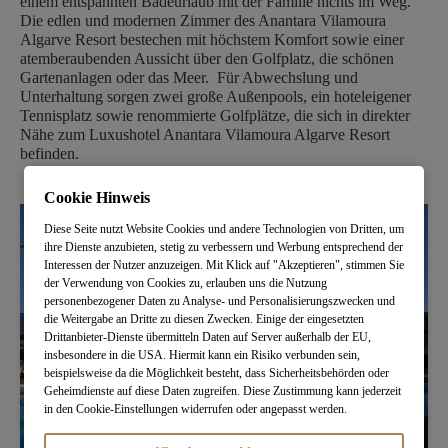
einem entspannten Badeurlaub mit der Familie nichts im Weg.
Die edlen und modernen Zimmer des Anantara Vilamoura
Algarve Resort bestechen mit höchstem Komfort sowie einer
atemberaubenden Aussicht über den Golfplatz, die schönen
Gartenanlagen oder das Meer. Für Abwechslung und
Unterhaltung sorgen zwei große Außenpools, ein hoteleigener
Tennisplatz sowie renommierte Golfplätze, die sich in direkter
Nähe zum Luxushotel Anantara Vilamoura Algarve Resort
befinden.
Cookie Hinweis
Diese Seite nutzt Website Cookies und andere Technologien von Dritten, um
ihre Dienste anzubieten, stetig zu verbessern und Werbung entsprechend der
Interessen der Nutzer anzuzeigen. Mit Klick auf "Akzeptieren", stimmen Sie
der Verwendung von Cookies zu, erlauben uns die Nutzung
personenbezogener Daten zu Analyse- und Personalisierungszwecken und
die Weitergabe an Dritte zu diesen Zwecken. Einige der eingesetzten
Drittanbieter-Dienste übermitteln Daten auf Server außerhalb der EU,
insbesondere in die USA. Hiermit kann ein Risiko verbunden sein,
beispielsweise da die Möglichkeit besteht, dass Sicherheitsbehörden oder
Geheimdienste auf diese Daten zugreifen. Diese Zustimmung kann jederzeit
in den Cookie-Einstellungen widerrufen oder angepasst werden.