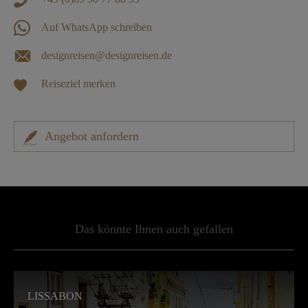
Auf WhatsApp schreiben
designreisen@designreisen.de
Reiseziel merken
Angebot anfordern
Das könnte Ihnen auch gefallen
LISSABON