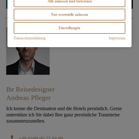
Alle zulassen und fortsetzen
Nur essentielle zulassen
Einstellungen
Datenschutzerklärung
Impressum
Ihr Reisedesigner
Andreas Pfleger
Ich kenne die Destination und die Hotels persönlich. Gerne
unterstütze ich Sie dabei Ihre ganz persönliche Traumreise
zusammenzustellen.
+49 (0)89 90 77 88 99