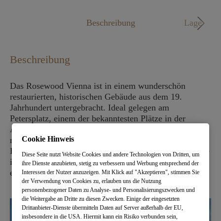
Mo. - Fr. 09:00 - 18:00 Uhr
Beschreibung
Lage
Beschreibung
Das Rosewood Vienna ist in einem wunderschön
restaurierten, historischen Gebäude aus dem 19.
Jahrhundert untergebracht. Ideal gelegen am
Petersplatz, einem der bekanntesten Plätze in der
Altstadt von Wien, befindet sich das Rosewood Vienna
Cookie Hinweis
nur wenige Schritte von den luxuriösesten
Einkaufsmöglichkeiten und Restaurants der Stadt sowie
Diese Seite nutzt Website Cookies und andere Technologien von Dritten, um
ihren berühmtesten historischen Sehenswürdigkeiten
ihre Dienste anzubieten, stetig zu verbessern und Werbung entsprechend der
entfernt.
Interessen der Nutzer anzuzeigen. Mit Klick auf "Akzeptieren", stimmen Sie
der Verwendung von Cookies zu, erlauben uns die Nutzung
personenbezogener Daten zu Analyse- und Personalisierungszwecken und
die Weitergabe an Dritte zu diesen Zwecken. Einige der eingesetzten
Drittanbieter-Dienste übermitteln Daten auf Server außerhalb der EU,
insbesondere in die USA. Hiermit kann ein Risiko verbunden sein,