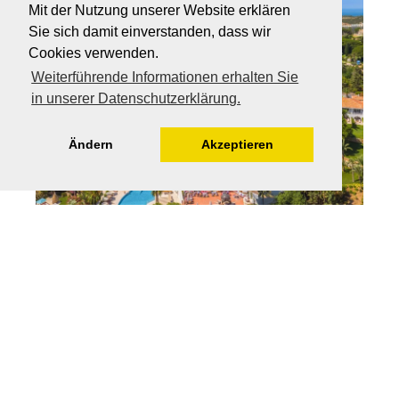
Mit der Nutzung unserer Website erklären
Sie sich damit einverstanden, dass wir
Cookies verwenden.
Weiterführende Informationen erhalten Sie
in unserer Datenschutzerklärung.
Ändern
Akzeptieren
© Vila Vita
Man kann den Kids Club nur als „liebevoll“ bezeichnen.
Denn
hier
stecken ganz
viel Herz
und der Blick fürs
Detail drin. Das beginnt schon bei der Ausstattung, setzt
sich aber im Aktivitäten-Angebot fort. Das
Vila Vita Parc
ist eines jener Luxus Familienhotels, die gezielt die