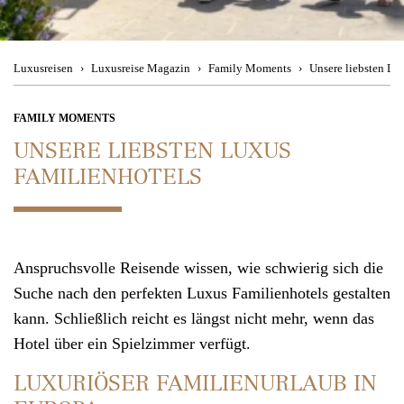
Besuchen Sie uns
im Travel Store
Magic Moments
Theresienstraße 1
Urban Hotspots
80333 München
Luxusreisen
Luxusreise Magazin
Family Moments
Unsere liebsten Lu
Back to Nature
Mo. - Fr. 08:00 - 19:00 Uhr, Sa. 11:00 - 15:00 Uhr
FAMILY MOMENTS
UNSERE LIEBSTEN LUXUS
Culinary Journey
FAMILIENHOTELS
Kontakt
Wir beraten
Reiseziele
Sie gerne telefonisch
Anspruchsvolle Reisende wissen, wie schwierig sich die
München
+49 (0)89 90 77 88 99
Suche nach den perfekten Luxus Familienhotels gestalten
Zürich +41 (0)44 2 2 71 27 1
kann. Schließlich reicht es längst nicht mehr, wenn das
Hotel über ein Spielzimmer verfügt.
Mo. - Fr. 08:00 - 19:00 Uhr
,
Sa. 11:00 - 15:00 Uhr
LUXURIÖSER FAMILIENURLAUB IN