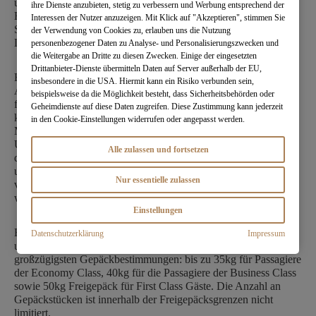
und effizienten Flotte von über 270 Großraumflugzeugen bietet
ihre Dienste anzubieten, stetig zu verbessern und Werbung entsprechend der
Emirates Gästen einen vielfach ausgezeichneten Komfort und
Interessen der Nutzer anzuzeigen. Mit Klick auf "Akzeptieren", stimmen Sie
Service sowie ein freundliches Kabinenpersonal aus über 135
der Verwendung von Cookies zu, erlauben uns die Nutzung
Ländern, das mehr als 60 Sprachen spricht.
personenbezogener Daten zu Analyse- und Personalisierungszwecken und
die Weitergabe an Dritte zu diesen Zwecken. Einige der eingesetzten
Drittanbieter-Dienste übermitteln Daten auf Server außerhalb der EU,
Emirates setzt als Vorreiter immer wieder neue Maßstäbe: erste
insbesondere in die USA. Hiermit kann ein Risiko verbunden sein,
Airline mit individuellen Bildschirmen in allen Klassen
beispielsweise da die Möglichkeit besteht, dass Sicherheitsbehörden oder
flottenweit; erste Airline, die das Konzept der Privatsuiten in der
Geheimdienste auf diese Daten zugreifen. Diese Zustimmung kann jederzeit
kommerziellen Luftfahrt einführte oder das Benutzen von
in den Cookie-Einstellungen widerrufen oder angepasst werden.
Mobiltelefonen an Bord ermöglichte. Die neuste Version des
Unterhaltungsprogramms ice bietet Passagieren über 4.000 On-
Alle zulassen und fortsetzen
demand-Unterhaltungskanäle. Im Jahr 2018 wurde ice vom
unabhängigen Passagierbefragungsinstitut Skytrax zum
Nur essentielle zulassen
vierzehnten Mal in Folge als bestes Unterhaltungsprogramm
weltweit ausgezeichnet.
Einstellungen
Emirates bietet WLAN derzeit an Bord aller A380 Flugzeuge
Datenschutzerklärung
Impressum
und den meisten B777 an und hat eine der weltweit
großzügigsten Gepäckbestimmungen: bis zu 35kg für Passagiere
der Economy Class, 40kg für die Passagiere der Business Class
sowie 50kg Freigepäck für First Class Gäste. Die Anzahl an
Gepäckstücken ist innerhalb der Freigepäcksgrenzen nicht
limitiert.