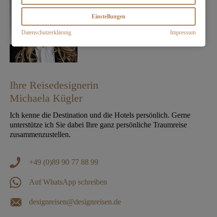
Einstellungen
Datenschutzerklärung
Impressum
Ihre Reisedesignerin
Michaela Kügler
Ich kenne die Destination und die Hotels persönlich. Gerne
unterstütze ich Sie dabei Ihre ganz persönliche Traumreise
zusammenzustellen.
+49 (0)89 90 77 88 99
Auf WhatsApp schreiben
designreisen@designreisen.de