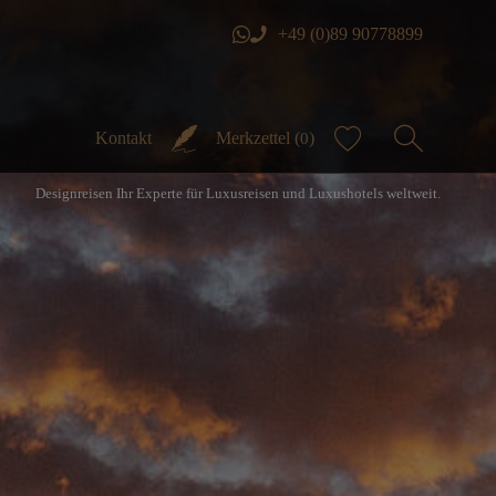
+49 (0)89 90778899
Kontakt
Merkzettel (
)
0
Designreisen Ihr Experte für Luxusreisen und Luxushotels weltweit.