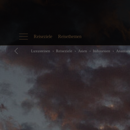
Reiseziele
Reisethemen
Luxusreisen
Reiseziele
Asien
Indonesien
Anantara