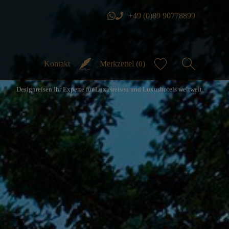
+49 (0)89 90778899
Kontakt
Merkzettel (
)
0
Designreisen Ihr Experte für Luxusreisen und Luxushotels weltweit.