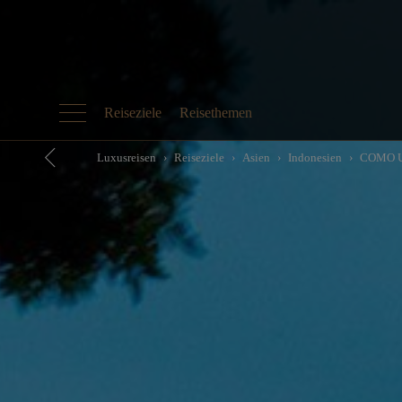
Reiseziele
Reisethemen
Luxusreisen
Reiseziele
Asien
Indonesien
COMO U