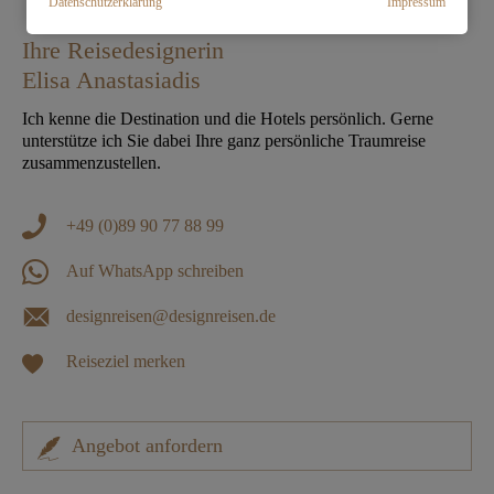
Datenschutzerklärung
Impressum
Ihre Reisedesignerin
Elisa Anastasiadis
Ich kenne die Destination und die Hotels persönlich. Gerne
unterstütze ich Sie dabei Ihre ganz persönliche Traumreise
zusammenzustellen.
+49 (0)89 90 77 88 99
Auf WhatsApp schreiben
designreisen@designreisen.de
Reiseziel merken
Angebot anfordern