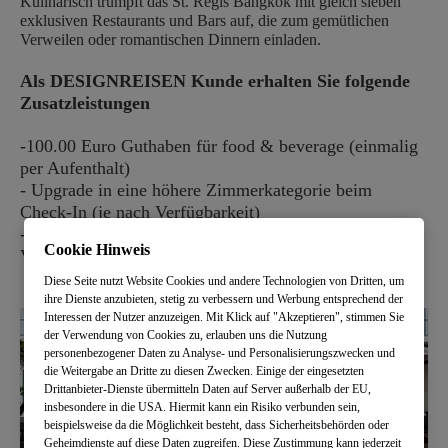
Kulinarisch trumpft das St. Regis Bangkok mit gleich sieben
exklusiven Restaurants und Bars auf, die zum gemütlichen
Verweilen oder romantischen Dinnern einladen.
Als DESIGNREISEN Kunde erhalten Sie folgende
Zusatzleistungen
-100.00 Euro Guthaben für food & beverage (einmalig
per Aufenthalt)
- Upgrade in eine höhere Zimmerkategorie beim
Check-In (je nach Verfügbarkeit)
- Early Check-In und Late Check-out (je nach
Cookie Hinweis
Verfügbarkeit)
Diese Seite nutzt Website Cookies und andere Technologien von Dritten, um
ihre Dienste anzubieten, stetig zu verbessern und Werbung entsprechend der
Interessen der Nutzer anzuzeigen. Mit Klick auf "Akzeptieren", stimmen Sie
der Verwendung von Cookies zu, erlauben uns die Nutzung
personenbezogener Daten zu Analyse- und Personalisierungszwecken und
die Weitergabe an Dritte zu diesen Zwecken. Einige der eingesetzten
Drittanbieter-Dienste übermitteln Daten auf Server außerhalb der EU,
insbesondere in die USA. Hiermit kann ein Risiko verbunden sein,
beispielsweise da die Möglichkeit besteht, dass Sicherheitsbehörden oder
Geheimdienste auf diese Daten zugreifen. Diese Zustimmung kann jederzeit