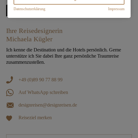
Datenschutzerklärung
Impressum
Ihre Reisedesignerin
Michaela Kügler
Ich kenne die Destination und die Hotels persönlich. Gerne
unterstütze ich Sie dabei Ihre ganz persönliche Traumreise
zusammenzustellen.
+49 (0)89 90 77 88 99
Auf WhatsApp schreiben
designreisen@designreisen.de
Reiseziel merken