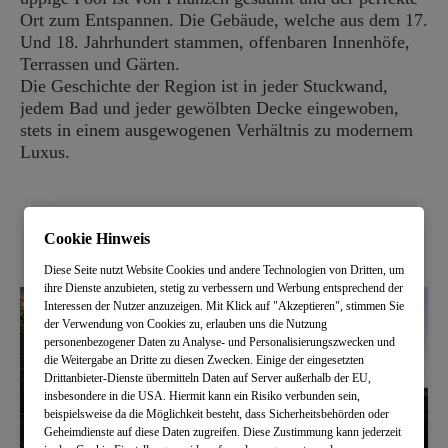
Ort zum Entspannen. Die Gebäude, welche aus dem 17.
Und 18. Jahrhundert stammen, offenbaren Innenhöfe,
Terrassen und Gärten.
Die Geschichte der Region ist in jeder Stuckwand,
jedem Bad und jeder gewölbten Decke eingewoben,
stets in einem ausgewogenen Verhältnis zu modernem
Luxus.
Cookie Hinweis
Diese Seite nutzt Website Cookies und andere Technologien von Dritten, um
ihre Dienste anzubieten, stetig zu verbessern und Werbung entsprechend der
Interessen der Nutzer anzuzeigen. Mit Klick auf "Akzeptieren", stimmen Sie
der Verwendung von Cookies zu, erlauben uns die Nutzung
personenbezogener Daten zu Analyse- und Personalisierungszwecken und
die Weitergabe an Dritte zu diesen Zwecken. Einige der eingesetzten
Drittanbieter-Dienste übermitteln Daten auf Server außerhalb der EU,
insbesondere in die USA. Hiermit kann ein Risiko verbunden sein,
beispielsweise da die Möglichkeit besteht, dass Sicherheitsbehörden oder
Geheimdienste auf diese Daten zugreifen. Diese Zustimmung kann jederzeit