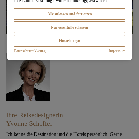
in den Cookie-Einstellungen widerrufen oder angepasst werden.
Alle zulassen und fortsetzen
Nur essentielle zulassen
Einstellungen
Datenschutzerklärung
Impressum
Ihre Reisedesignerin
Yvonne Scheffel
Ich kenne die Destination und die Hotels persönlich. Gerne