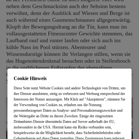
neben dem Geschmacksinn auch der Sehsinn bestens
verwöhnt, denn der Ausblick auf Wiesen und Berge ist
auch während eines Gaumenschmauses allgegenwärtig.
Klopft der Bewegungsdrang an die Tür, kann man im
vollausgestatteten Fitnesscenter Gewichte stemmen, das
Laufband rauf und runter laufen oder sich auch ins
kühle Nass im Pool stürzen. Abenteurer und
Wissensdurstige können ihr Verlangen stillen, wenn sie
das Hugenottendenkmal besuchen oder in Stellenbosch
in die verblichenen Fußstapfen des ehemaligen
Gouverneurs und Gründers der Siedlung Simon Van der
Cookie Hinweis
Stel treten.
Diese Seite nutzt Website Cookies und andere Technologien von Dritten, um
ihre Dienste anzubieten, stetig zu verbessern und Werbung entsprechend der
Interessen der Nutzer anzuzeigen. Mit Klick auf "Akzeptieren", stimmen Sie
der Verwendung von Cookies zu, erlauben uns die Nutzung
personenbezogener Daten zu Analyse- und Personalisierungszwecken und
die Weitergabe an Dritte zu diesen Zwecken. Einige der eingesetzten
Drittanbieter-Dienste übermitteln Daten auf Server außerhalb der EU,
insbesondere in die USA. Hiermit kann ein Risiko verbunden sein,
beispielsweise da die Möglichkeit besteht, dass Sicherheitsbehörden oder
Geheimdienste auf diese Daten zugreifen. Diese Zustimmung kann jederzeit