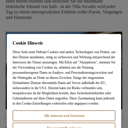
unter freiem Himmel und besuchen Sie die traumhafte
historische Altstadt von Salò - in der Villa Arcadio wird jeder
Tag zu einem unvergesslichen Erlebnis voller Poesie, Vergnügen
und Harmonie.
Cookie Hinweis
Diese Seite nutzt Website Cookies und andere Technologien von Dritten, um
ihre Dienste anzubieten, stetig zu verbessern und Werbung entsprechend der
Interessen der Nutzer anzuzeigen. Mit Klick auf "Akzeptieren", stimmen Sie
der Verwendung von Cookies zu, erlauben uns die Nutzung
personenbezogener Daten zu Analyse- und Personalisierungszwecken und
die Weitergabe an Dritte zu diesen Zwecken. Einige der eingesetzten
Drittanbieter-Dienste übermitteln Daten auf Server außerhalb der EU,
insbesondere in die USA. Hiermit kann ein Risiko verbunden sein,
beispielsweise da die Möglichkeit besteht, dass Sicherheitsbehörden oder
Geheimdienste auf diese Daten zugreifen. Diese Zustimmung kann jederzeit
in den Cookie-Einstellungen widerrufen oder angepasst werden.
Alle zulassen und fortsetzen