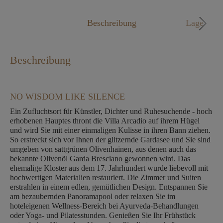
Mo. - Fr. 09:00 - 18:00 Uhr
Beschreibung
Lage
Beschreibung
NO WISDOM LIKE SILENCE
Ein Zufluchtsort für Künstler, Dichter und Ruhesuchende - hoch
erhobenen Hauptes thront die Villa Arcadio auf ihrem Hügel
und wird Sie mit einer einmaligen Kulisse in ihren Bann ziehen.
So erstreckt sich vor Ihnen der glitzernde Gardasee und Sie sind
umgeben von sattgrünen Olivenhainen, aus denen auch das
bekannte Olivenöl Garda Bresciano gewonnen wird. Das
ehemalige Kloster aus dem 17. Jahrhundert wurde liebevoll mit
hochwertigen Materialien restauriert. Die Zimmer und Suiten
erstrahlen in einem edlen, gemütlichen Design. Entspannen Sie
am bezaubernden Panoramapool oder relaxen Sie im
hoteleigenen Wellness-Bereich bei Ayurveda-Behandlungen
oder Yoga- und Pilatesstunden. Genießen Sie Ihr Frühstück