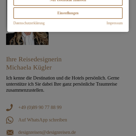
Nur essentielle zulassen
Einstellungen
Datenschutzerklärung
Impressum
Ihre Reisedesignerin
Michaela Kügler
Ich kenne die Destination und die Hotels persönlich. Gerne
unterstütze ich Sie dabei Ihre ganz persönliche Traumreise
zusammenzustellen.
+49 (0)89 90 77 88 99
Auf WhatsApp schreiben
designreisen@designreisen.de