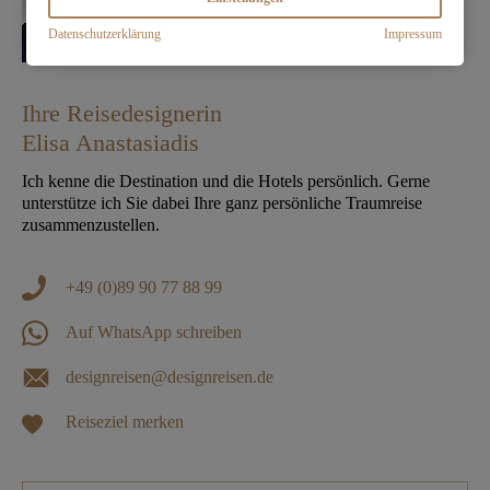
Datenschutzerklärung
Impressum
Ihre Reisedesignerin
Elisa Anastasiadis
Ich kenne die Destination und die Hotels persönlich. Gerne
unterstütze ich Sie dabei Ihre ganz persönliche Traumreise
zusammenzustellen.
+49 (0)89 90 77 88 99
Auf WhatsApp schreiben
designreisen@designreisen.de
Reiseziel merken