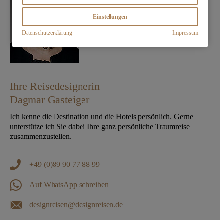
Einstellungen
Datenschutzerklärung
Impressum
Ihre Reisedesignerin
Dagmar Gasteiger
Ich kenne die Destination und die Hotels persönlich. Gerne
unterstütze ich Sie dabei Ihre ganz persönliche Traumreise
zusammenzustellen.
+49 (0)89 90 77 88 99
Auf WhatsApp schreiben
designreisen@designreisen.de