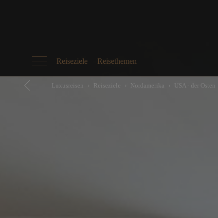
Reiseziele
Reisethemen
Luxusreisen
Reiseziele
Nordamerika
USA - der Osten