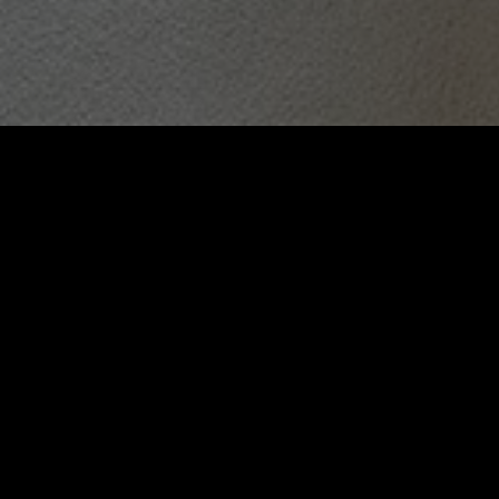
Beschreibung
Lage
Beschreibung
LEGENDARY THE PIERRE, A TAJ HOTEL
Selbst in einer Stadt wie New York, in der Luxus 
außergewöhnliches Hotel hervor. Das exklusive Th
Wahrzeichen gilt, besticht mit ausgezeichneter L