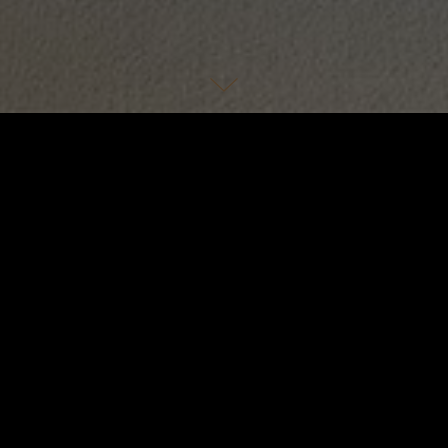
Zimmerkategorien
Kulinarische 
die Regel ist, sticht ein ganz besonderes und
e Pierre, A Taj Hotel, das als historisches
age direkt am Central Park und einer