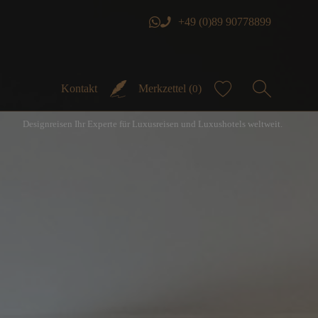
+49 (0)89 90778899
Kontakt
Merkzettel (
)
0
Designreisen Ihr Experte für Luxusreisen und Luxushotels weltweit.