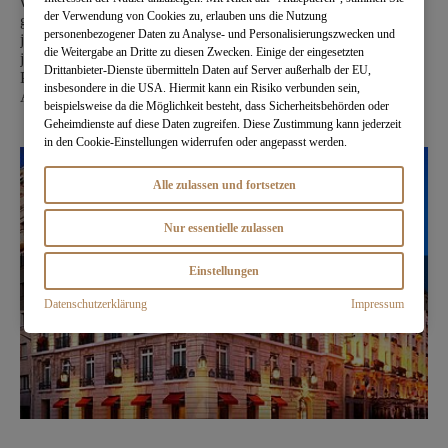
während moderne Elemente geschickt und funktional in Szene
der Verwendung von Cookies zu, erlauben uns die Nutzung
gesetzt werden. Von den über 30 Millionen Besuchern, die
personenbezogener Daten zu Analyse- und Personalisierungszwecken und
jährlich nach Paris kommen, erleben wohl wenige die Stadt wie
die Weitergabe an Dritte zu diesen Zwecken. Einige der eingesetzten
jene Gäste, die im Le Bristol Paris gastieren. Fühlen Sie den
Drittanbieter-Dienste übermitteln Daten auf Server außerhalb der EU,
Puls der »Stadt der Liebe« und entdecken Sie Paris mit einem
insbesondere in die USA. Hiermit kann ein Risiko verbunden sein,
Aufenthalt, der die Sinne berührt.
beispielsweise da die Möglichkeit besteht, dass Sicherheitsbehörden oder
Geheimdienste auf diese Daten zugreifen. Diese Zustimmung kann jederzeit
in den Cookie-Einstellungen widerrufen oder angepasst werden.
Alle zulassen und fortsetzen
Nur essentielle zulassen
Einstellungen
Datenschutzerklärung
Impressum