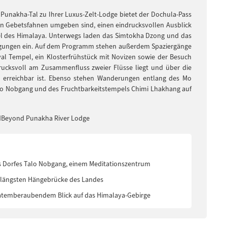
 Punakha-Tal zu Ihrer Luxus-Zelt-Lodge bietet der Dochula-Pass
on Gebetsfahnen umgeben sind, einen eindrucksvollen Ausblick
el des Himalaya. Unterwegs laden das Simtokha Dzong und das
gungen ein. Auf dem Programm stehen außerdem Spaziergänge
 Tempel, ein Klosterfrühstück mit Novizen sowie der Besuch
ucksvoll am Zusammenfluss zweier Flüsse liegt und über die
 erreichbar ist. Ebenso stehen Wanderungen entlang des Mo
alo Nobgang und des Fruchtbarkeitstempels Chimi Lhakhang auf
andBeyond Punakha River Lodge
 Dorfes Talo Nobgang, einem Meditationszentrum
längsten Hängebrücke des Landes
atemberaubendem Blick auf das Himalaya-Gebirge