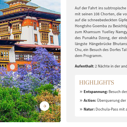
Auf der Fahrt ins subtropische
mit seinen 108 Chorten, die v
auf die schneebedeckten Gipf
Hongtsho Goemba zu Besichti
zum Khamsum Yuelley Namgyal
des Punakha Dzong, der eindr
längste Hängebrücke Bhutans
Chu, ein Besuch des Dorfes T
dem Programm.
Aufenthalt
: 2 Nächte in der 
HIGHLIGHTS
Entspannung:
Besuch des
Action:
Überquerung der 
Natur:
Dochula-Pass mit 