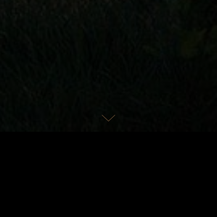
immerkategorien
Kulinarische Genüsse