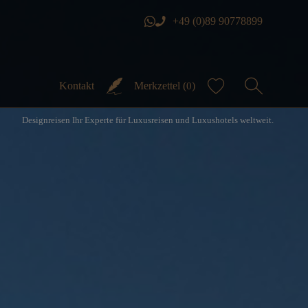
+49 (0)89 90778899
Kontakt
Merkzettel (
)
0
Designreisen Ihr Experte für Luxusreisen und Luxushotels weltweit.