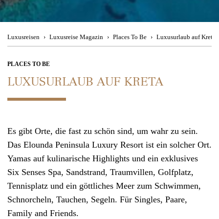
Besuchen Sie uns
im Travel Store
Magic Moments
Theresienstraße 1
Urban Hotspots
80333 München
Luxusreisen
Luxusreise Magazin
Places To Be
Luxusurlaub auf Kreta
Back to Nature
Mo. - Fr. 08:00 - 19:00 Uhr, Sa. 11:00 - 15:00 Uhr
PLACES TO BE
LUXUSURLAUB AUF KRETA
Culinary Journey
Kontakt
Wir beraten
Reiseziele
Sie gerne telefonisch
Es gibt Orte, die fast zu schön sind, um wahr zu sein.
Das Elounda Peninsula Luxury Resort ist ein solcher Ort.
München
+49 (0)89 90 77 88 99
Yamas auf kulinarische Highlights und ein exklusives
Zürich +41 (0)44 2 2 71 27 1
Six Senses Spa, Sandstrand, Traumvillen, Golfplatz,
Tennisplatz und ein göttliches Meer zum Schwimmen,
Mo. - Fr. 08:00 - 19:00 Uhr
,
Sa. 11:00 - 15:00 Uhr
Schnorcheln, Tauchen, Segeln. Für Singles, Paare,
Family and Friends.