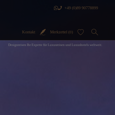
+49 (0)89 90778899
Kontakt
Merkzettel (
)
0
Designreisen Ihr Experte für Luxusreisen und Luxushotels weltweit.