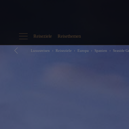
Reiseziele
Reisethemen
Luxusreisen
Reiseziele
Europa
Spanien
Seaside G