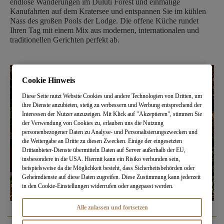
endlose Wanderungen im Duluti Forest und einmalige
Kanufahrten auf dem Kratersee und entspannen Sie im kühlen
Nass des großen Pools der Lodge. Die offene Küche rundet
Ihren Tag mit einem Mix aus modernen, internationalen und
traditionellen Gerichten perfekt ab.
Cookie Hinweis
Diese Seite nutzt Website Cookies und andere Technologien von Dritten, um
ihre Dienste anzubieten, stetig zu verbessern und Werbung entsprechend der
Interessen der Nutzer anzuzeigen. Mit Klick auf "Akzeptieren", stimmen Sie
der Verwendung von Cookies zu, erlauben uns die Nutzung
personenbezogener Daten zu Analyse- und Personalisierungszwecken und
die Weitergabe an Dritte zu diesen Zwecken. Einige der eingesetzten
Drittanbieter-Dienste übermitteln Daten auf Server außerhalb der EU,
insbesondere in die USA. Hiermit kann ein Risiko verbunden sein,
beispielsweise da die Möglichkeit besteht, dass Sicherheitsbehörden oder
Geheimdienste auf diese Daten zugreifen. Diese Zustimmung kann jederzeit
in den Cookie-Einstellungen widerrufen oder angepasst werden.
Alle zulassen und fortsetzen