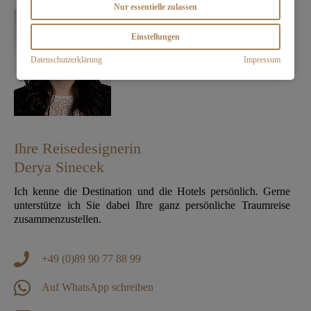
Nur essentielle zulassen
Einstellungen
Datenschutzerklärung
Impressum
Ihre Reisedesignerin
Derya Sinecek
Ich kenne die Destination und die Hotels persönlich. Gerne
unterstütze ich Sie dabei Ihre ganz persönliche Traumreise
zusammenzustellen.
+49 (0)89 90 77 88 99
Auf WhatsApp schreiben