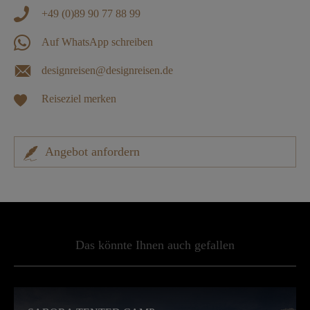
+49 (0)89 90 77 88 99
Auf WhatsApp schreiben
designreisen@designreisen.de
Reiseziel merken
Angebot anfordern
Das könnte Ihnen auch gefallen