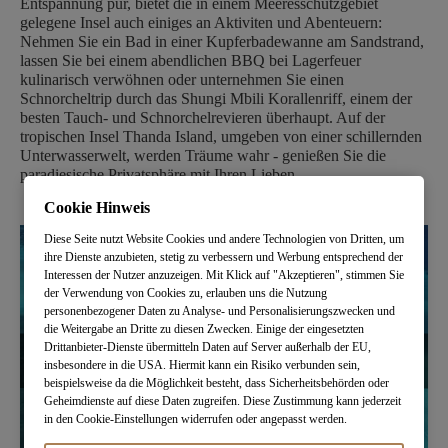
Entspannung pur, bietet die in einem Meeresschutzgebiet
gelegene Insel auch einiges an Aktiviten und Abenteuern:
Nehmen Sie ein Bad in einer Kupferbadewanne am Sandstrand,
lassen Sie bei einem abendlichen BBQ bei Lagerfeuer
kulinarisch verwöhnen oder unternehmen Sie einen
Schnorcheltrip durch das Shungi Mbili Korallenriff, einem der
besten Tauch- und Schnorchelrevieren überhaupt. Auf der
tropischen Insel Thanda Island, umgeben von einer schillernden
Unterwasserwelt, werden Träume wahr - genießen Sie die
paradiesische Privatsphäre mit Ihren Lieben.
Cookie Hinweis
Diese Seite nutzt Website Cookies und andere Technologien von Dritten, um
ihre Dienste anzubieten, stetig zu verbessern und Werbung entsprechend der
Interessen der Nutzer anzuzeigen. Mit Klick auf "Akzeptieren", stimmen Sie
der Verwendung von Cookies zu, erlauben uns die Nutzung
personenbezogener Daten zu Analyse- und Personalisierungszwecken und
die Weitergabe an Dritte zu diesen Zwecken. Einige der eingesetzten
Drittanbieter-Dienste übermitteln Daten auf Server außerhalb der EU,
insbesondere in die USA. Hiermit kann ein Risiko verbunden sein,
beispielsweise da die Möglichkeit besteht, dass Sicherheitsbehörden oder
Geheimdienste auf diese Daten zugreifen. Diese Zustimmung kann jederzeit
in den Cookie-Einstellungen widerrufen oder angepasst werden.