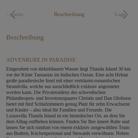
Mo. - Fr. 09:00 - 18:00 Uhr
Magazin
Beschreibung
Lage
Beschreibung
ADVENRURE IN PARADISE
Eingerahmt von türkisblauem Wasser liegt Thanda Island 30 km
vor der Küste Tansanias im Indischen Ozean. Eine acht Hektar
große paradiesische Insel mit einer verträumt-romantischen
Strandvilla, welche nur ausschließlich exklusiv angemietet
werden kann. Die Privatresidenz des schwedischen
Philanthropen- und Investorenpaares Christin und Dan Olofsson
bietet mit fünf Schlafzimmern genug Platz für zehn Erwachsene
und Kinder – also ideal für Familien und Freunde. Die
Luxusvilla Thanda Island ist ein himmlischer Ort, an dem Sie
dem Alltag entfliehen können. Finden Sie Ihre innere Ruhe und
lassen Sie sich rundum von einem exklusiv ausgewählten Team
aus Butlern, Küchenpersonal und Stewards verwöhnen. Neben