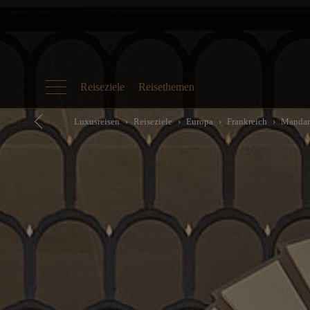
Reiseziele
Reisethemen
Luxusreisen
Reiseziele
Europa
Frankreich
Mandari