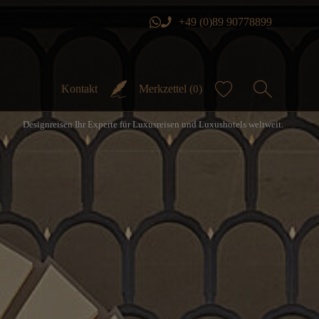
+49 (0)89 90778899
Kontakt
Merkzettel (
)
0
Designreisen Ihr Experte für Luxusreisen und Luxushotels weltweit.