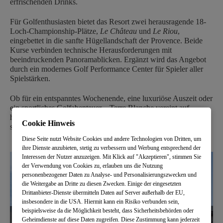
erfrischenden Drinks.
Für Golfenthusiasten bietet das Resort zwei herausragende 18-
Loch-Championship-Plätze,
Le Château
und
Le Riou
,
eingebettet in die sanfte Hügellandschaft der Provence. Beide
Kurse verbinden technische Herausforderungen mit
beeindruckenden Panoramablicken. Ergänzt wird das Angebot
durch ein modernes Golf Performance Center für Spieler aller
Spielstärken.
Ob für ein entspanntes Wochenende, eine luxuriöse Auszeit oder
ein sportliches Golfabenteuer – Terre Blanche vereint auf
harmonische Weise Luxus, Natur und Sport in einer der
Cookie Hinweis
schönsten Regionen Frankreichs.
Diese Seite nutzt Website Cookies und andere Technologien von Dritten, um
ihre Dienste anzubieten, stetig zu verbessern und Werbung entsprechend der
Interessen der Nutzer anzuzeigen. Mit Klick auf "Akzeptieren", stimmen Sie
der Verwendung von Cookies zu, erlauben uns die Nutzung
personenbezogener Daten zu Analyse- und Personalisierungszwecken und
die Weitergabe an Dritte zu diesen Zwecken. Einige der eingesetzten
Drittanbieter-Dienste übermitteln Daten auf Server außerhalb der EU,
insbesondere in die USA. Hiermit kann ein Risiko verbunden sein,
beispielsweise da die Möglichkeit besteht, dass Sicherheitsbehörden oder
Geheimdienste auf diese Daten zugreifen. Diese Zustimmung kann jederzeit