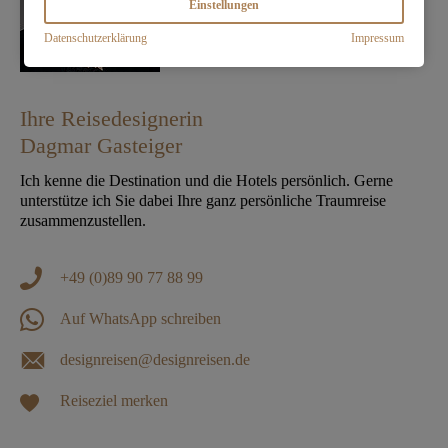
Einstellungen
Datenschutzerklärung
Impressum
Ihre Reisedesignerin
Dagmar Gasteiger
Ich kenne die Destination und die Hotels persönlich. Gerne
unterstütze ich Sie dabei Ihre ganz persönliche Traumreise
zusammenzustellen.
+49 (0)89 90 77 88 99
Auf WhatsApp schreiben
designreisen@designreisen.de
Reiseziel merken