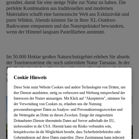
gestaltet, damit Sie eine stetige Nähe zur Natur zu haben. Die
perfekte Kombination aus traditionellen und modernen
Materialien schafft eine harmonische Welt aus Exklusivität und
purer Wildnis. Abends können Sie in Ihrer XL-Outdoor-
Badewanne entspannen und das Naturspektakel bewundern,
wenn der Himmel langsam Pastellfarben annimmt.
Im 50.000 Hektar großen Naturschutzgebiet erleben Sie abseits
der Touristenströme die noch unberührte Natur Tansaias. In der
Mwiba Lodge haben Sie zudem die einmalige Gelegenheit vier
verschiedene Stämme kennenzulernen und Einblicke in deren
Cookie Hinweis
Kultur zu erhalten.
Diese Seite nutzt Website Cookies und andere Technologien von Dritten, um
ihre Dienste anzubieten, stetig zu verbessern und Werbung entsprechend der
Interessen der Nutzer anzuzeigen. Mit Klick auf "Akzeptieren", stimmen Sie
der Verwendung von Cookies zu, erlauben uns die Nutzung
personenbezogener Daten zu Analyse- und Personalisierungszwecken und
die Weitergabe an Dritte zu diesen Zwecken. Einige der eingesetzten
Drittanbieter-Dienste übermitteln Daten auf Server außerhalb der EU,
insbesondere in die USA. Hiermit kann ein Risiko verbunden sein,
beispielsweise da die Möglichkeit besteht, dass Sicherheitsbehörden oder
Geheimdienste auf diese Daten zugreifen. Diese Zustimmung kann jederzeit