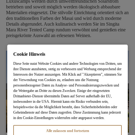
Luxuscamps werden durch umweltfreundlichen Solarstrom
betrieben und soweit möglich werden ökologisch abbaubare
Materialien eingesetzt. Die stilvolle Einrichtung orientiert sich an
den traditionellen Farben der Masai und wird durch moderne
Details abgerundet. Auch kulinarisch werden Sie im Singita
Mara River Tented Camp rundum verwöhnt und genießen eine
preisgekrönte Auswahl an erlesenen Weinen.
Cookie Hinweis
Diese Seite nutzt Website Cookies und andere Technologien von Dritten, um
ihre Dienste anzubieten, stetig zu verbessern und Werbung entsprechend der
Interessen der Nutzer anzuzeigen. Mit Klick auf "Akzeptieren", stimmen Sie
der Verwendung von Cookies zu, erlauben uns die Nutzung
personenbezogener Daten zu Analyse- und Personalisierungszwecken und
die Weitergabe an Dritte zu diesen Zwecken. Einige der eingesetzten
Drittanbieter-Dienste übermitteln Daten auf Server außerhalb der EU,
insbesondere in die USA. Hiermit kann ein Risiko verbunden sein,
beispielsweise da die Möglichkeit besteht, dass Sicherheitsbehörden oder
Geheimdienste auf diese Daten zugreifen. Diese Zustimmung kann jederzeit
in den Cookie-Einstellungen widerrufen oder angepasst werden.
Alle zulassen und fortsetzen