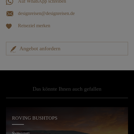
Auf WhatsApp schreiben
designreisen@designreisen.de
Reiseziel merken
Angebot anfordern
Das könnte Ihnen auch gefallen
ROVING BUSHTOPS
Serengeti