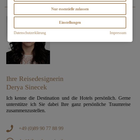
Nur essentielle zulassen
Einstellungen
Datenschutzerklärung
Impressum
Ihre Reisedesignerin
Derya Sinecek
Ich kenne die Destination und die Hotels persönlich. Gerne
unterstütze ich Sie dabei Ihre ganz persönliche Traumreise
zusammenzustellen.
+49 (0)89 90 77 88 99